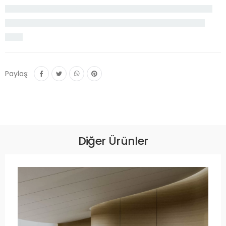
seduna soffa desk sempre setline tuna bianos uygul onno vizyon vnn
wood zivella altuntuğ bürosan yargı ofis ataçelsan yalçın idora asm
koçak
Paylaş:
Diğer Ürünler